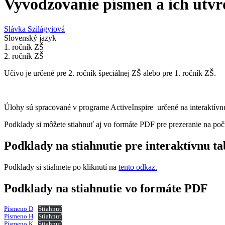
Vyvodzovanie písmen a ich utvr
Slávka Szilágyiová
Slovenský jazyk
1. ročník ZŠ
2. ročník ZŠ
Učivo je určené pre 2. ročník špeciálnej ZŠ alebo pre 1. ročník ZŠ.
Úlohy sú spracované v programe ActiveInspire určené na interaktívn
Podklady si môžete stiahnuť aj vo formáte PDF pre prezeranie na poč
Podklady na stiahnutie pre interaktívnu t
Podklady si stiahnete po kliknutí na
tento odkaz.
Podklady na stiahnutie vo formáte PDF
Písmeno D
Stiahnuť
Písmeno H
Stiahnuť
Písmeno K
Stiahnuť