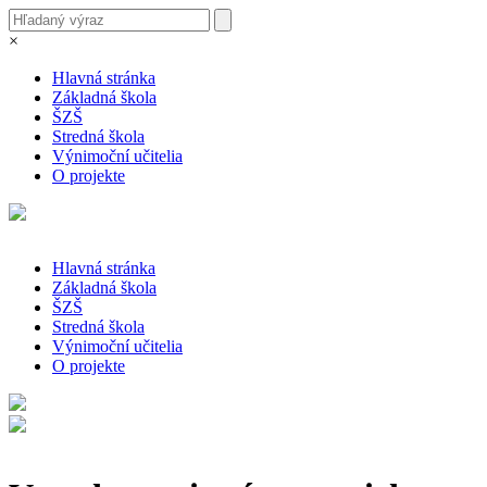
×
Hlavná stránka
Základná škola
ŠZŠ
Stredná škola
Výnimoční učitelia
O projekte
Hlavná stránka
Základná škola
ŠZŠ
Stredná škola
Výnimoční učitelia
O projekte