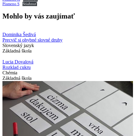
Písmeno S
Stiahnuť
Mohlo by vás zaujímať
Dominika Šedivá
Precvič si ohybné slovné druhy
Slovenský jazyk
Základná škola
Lucia Dovalová
Rozklad cukru
Chémia
Základná škola