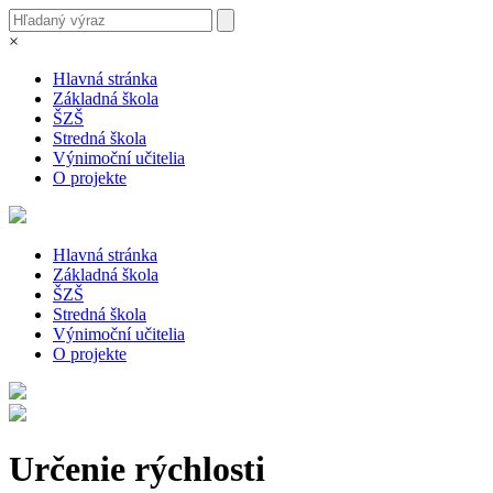
×
Hlavná stránka
Základná škola
ŠZŠ
Stredná škola
Výnimoční učitelia
O projekte
Hlavná stránka
Základná škola
ŠZŠ
Stredná škola
Výnimoční učitelia
O projekte
Určenie rýchlosti