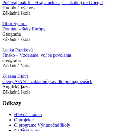
Počúvaj inak II – Hraj a nekecaj 1 – Zahraj mi Griega!
Hudobná výchova
Základná škola
Tibor Sýkora
Domino – štáty Európy
Geografia
Základná škola
Lenka Paseková
Fínsko – Vzdelanie, voľba povolania
Geografia
Základná škola
Zuzana Diová
Členy A/AN – základné pravidlo pre najmenších
Anglický jazyk
Základná škola
Odkazy
Hlavná stránka
O projekte
O programe Výnimočné školy
Nadácia E.SK