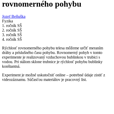
rovnomerného pohybu
Jozef Beňuška
Fyzika
1. ročník SŠ
2. ročník SŠ
3. ročník SŠ
4. ročník SŠ
Rýchlosť rovnomerného pohybu telesa môžeme určiť meraním
dráhy a príslušného času pohybu. Rovnomerný pohyb v tomto
experimente je realizovaný vzduchovou bublinkou v trubici s
vodou. Pri stálom sklone trubnice je rýchlosť pohybu bublinky
konštantná.
Experiment je možné uskutočniť online – potrebné údaje zistiť z
videozáznamu. Súčasťou materiálov je pracovný list.