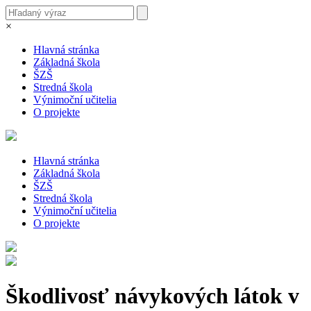
×
Hlavná stránka
Základná škola
ŠZŠ
Stredná škola
Výnimoční učitelia
O projekte
Hlavná stránka
Základná škola
ŠZŠ
Stredná škola
Výnimoční učitelia
O projekte
Škodlivosť návykových látok v