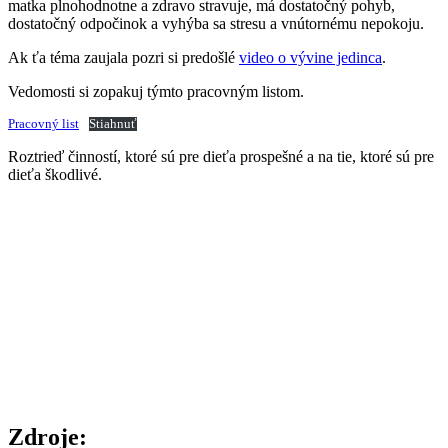
matka plnohodnotne a zdravo stravuje, má dostatočný pohyb,
dostatočný odpočinok a vyhýba sa stresu a vnútornému nepokoju.
Ak ťa téma zaujala pozri si predošlé
video o vývine jedinca
.
Vedomosti si zopakuj týmto pracovným listom.
Pracovný list
Stiahnuť
Roztrieď činností, ktoré sú pre dieťa prospešné a na tie, ktoré sú pre
dieťa škodlivé.
Zdroje: