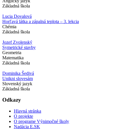
Anglický jazyk
Základná škola
Lucia Dovalová
Horľavá látka a zápalná teplota – 3. lekcia
Chémia
Základná škola
Jozef Zvolenský
Symetrické stavby
Geometria
Matematika
Základná škola
Dominika Šedivá
Unikni slovesám
Slovenský jazyk
Základná škola
Odkazy
Hlavná stránka
O projekte
O programe Výnimočné školy
Nadácia E.SK