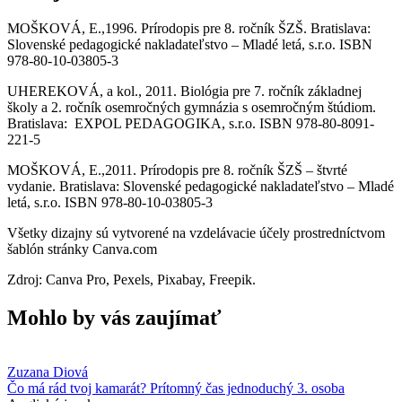
MOŠKOVÁ, E.,1996. Prírodopis pre 8. ročník ŠZŠ. Bratislava:
Slovenské pedagogické nakladateľstvo – Mladé letá, s.r.o. ISBN
978-80-10-03805-3
UHEREKOVÁ, a kol., 2011. Biológia pre 7. ročník základnej
školy a 2. ročník osemročných gymnázia s osemročným štúdiom.
Bratislava: EXPOL PEDAGOGIKA, s.r.o. ISBN 978-80-8091-
221-5
MOŠKOVÁ, E.,2011. Prírodopis pre 8. ročník ŠZŠ – štvrté
vydanie. Bratislava: Slovenské pedagogické nakladateľstvo – Mladé
letá, s.r.o. ISBN 978-80-10-03805-3
Všetky dizajny sú vytvorené na vzdelávacie účely prostredníctvom
šablón stránky Canva.com
Zdroj: Canva Pro, Pexels, Pixabay, Freepik.
Mohlo by vás zaujímať
Zuzana Diová
Čo má rád tvoj kamarát? Prítomný čas jednoduchý 3. osoba