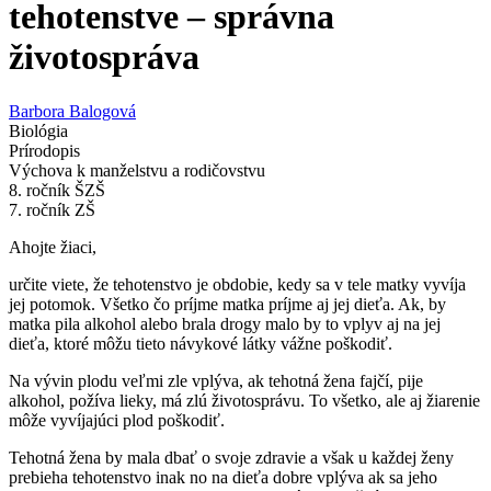
tehotenstve – správna
životospráva
Barbora Balogová
Biológia
Prírodopis
Výchova k manželstvu a rodičovstvu
8. ročník ŠZŠ
7. ročník ZŠ
Ahojte žiaci,
určite viete, že tehotenstvo je obdobie, kedy sa v tele matky vyvíja
jej potomok. Všetko čo príjme matka príjme aj jej dieťa. Ak, by
matka pila alkohol alebo brala drogy malo by to vplyv aj na jej
dieťa, ktoré môžu tieto návykové látky vážne poškodiť.
Na vývin plodu veľmi zle vplýva, ak tehotná žena fajčí, pije
alkohol, požíva lieky, má zlú životosprávu. To všetko, ale aj žiarenie
môže vyvíjajúci plod poškodiť.
Tehotná žena by mala dbať o svoje zdravie a však u každej ženy
prebieha tehotenstvo inak no na dieťa dobre vplýva ak sa jeho