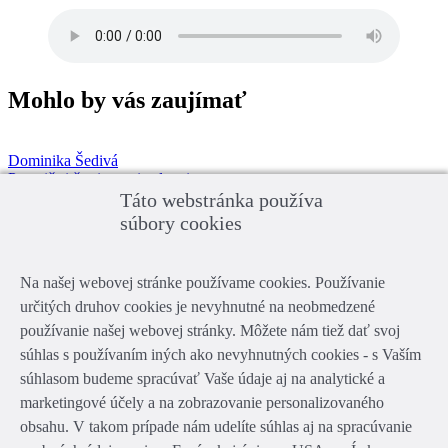
Mohlo by vás zaujímať
Dominika Šedivá
Precvič si častice a citoslovcia
Slovenský jazyk
Táto webstránka používa
Základná škola
súbory cookies
Karol Vereš
Vojnové konflikty Grékov
Na našej webovej stránke používame cookies. Používanie
Dejepis
Stredná škola
určitých druhov cookies je nevyhnutné na neobmedzené
používanie našej webovej stránky. Môžete nám tiež dať svoj
Lucia Dovalová
súhlas s používaním iných ako nevyhnutných cookies - s Vaším
Meď a železo
Chémia
súhlasom budeme spracúvať Vaše údaje aj na analytické a
Základná škola
marketingové účely a na zobrazovanie personalizovaného
obsahu. V takom prípade nám udelíte súhlas aj na spracúvanie
Tomáš Talán