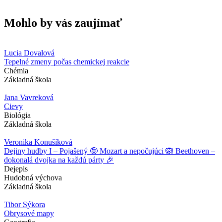
Mohlo by vás zaujímať
Lucia Dovalová
Tepelné zmeny počas chemickej reakcie
Chémia
Základná škola
Jana Vavreková
Cievy
Biológia
Základná škola
Veronika Konušíková
Dejiny hudby I – Pojašený 🤪 Mozart a nepočujúci 🙉 Beethoven –
dokonalá dvojka na každú párty 🎉
Dejepis
Hudobná výchova
Základná škola
Tibor Sýkora
Obrysové mapy