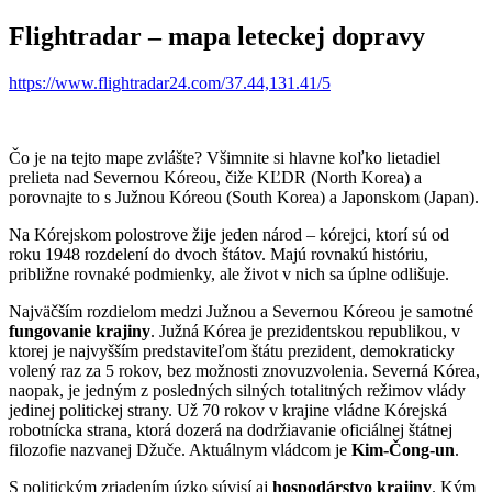
Flightradar – mapa leteckej dopravy
https://www.flightradar24.com/37.44,131.41/5
Čo je na tejto mape zvlášte? Všimnite si hlavne koľko lietadiel
prelieta nad Severnou Kóreou, čiže KĽDR (North Korea) a
porovnajte to s Južnou Kóreou (South Korea) a Japonskom (Japan).
Na Kórejskom polostrove žije jeden národ – kórejci, ktorí sú od
roku 1948 rozdelení do dvoch štátov. Majú rovnakú históriu,
približne rovnaké podmienky, ale život v nich sa úplne odlišuje.
Najväčším rozdielom medzi Južnou a Severnou Kóreou je samotné
fungovanie krajiny
. Južná Kórea je prezidentskou republikou, v
ktorej je najvyšším predstaviteľom štátu prezident, demokraticky
volený raz za 5 rokov, bez možnosti znovuzvolenia. Severná Kórea,
naopak, je jedným z posledných silných totalitných režimov vlády
jedinej politickej strany. Už 70 rokov v krajine vládne Kórejská
robotnícka strana, ktorá dozerá na dodržiavanie oficiálnej štátnej
filozofie nazvanej Džuče. Aktuálnym vládcom je
Kim-Čong-un
.
S politickým zriadením úzko súvisí aj
hospodárstvo krajiny
. Kým