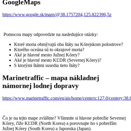
GoogleMaps
https://www.google.sk/maps/@38.1757204,125.822396,5z
Pomocou mapy odpovedzte na nasledujúce otázky:
Ktoré moria obmývajú oba štáty na Kórejskom polostrove?
Ktorého oceána sú to okrajové moria?
Aké je hlavné mesto Južnej Kórey?
Aké je hlavné mesto KĽDR (Severnej Kórey)?
S ktorými štátmi susedia tieto štáty?
Marinetraffic – mapa nákladnej
námornej lodnej dopravy
https://www.marinetraffic.com/en/ais/home/centerx:127.0/centery:38
Čo je na tejto mape zvláštne? Všimnite si hlavne pobrežie Severnej
Kórey, čiže KĽDR (North Korea) a porovnajte ho s pobrežím
Južnej Kórey (South Korea) a Japonska (Japan).