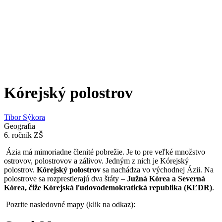
Kórejský polostrov
Tibor Sýkora
Geografia
6. ročník ZŠ
Ázia má mimoriadne členité pobrežie. Je to pre veľké množstvo
ostrovov, polostrovov a zálivov. Jedným z nich je Kórejský
polostrov.
Kórejský polostrov
sa nachádza vo východnej Ázii. Na
polostrove sa rozprestierajú dva štáty –
Južná Kórea a Severná
Kórea, čiže Kórejská ľudovodemokratická republika (KĽDR)
.
Pozrite nasledovné mapy (klik na odkaz):