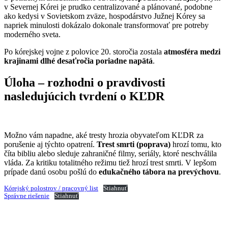
v Severnej Kórei je prudko centralizované a plánované, podobne
ako kedysi v Sovietskom zväze, hospodárstvo Južnej Kórey sa
napriek minulosti dokázalo dokonale transformovať pre potreby
moderného sveta.
Po kórejskej vojne z polovice 20. storočia zostala
atmosféra medzi
krajinami dlhé desaťročia poriadne napätá
.
Úloha – rozhodni o pravdivosti
nasledujúcich tvrdení o KĽDR
Možno vám napadne, aké tresty hrozia obyvateľom KĽDR za
porušenie aj týchto opatrení.
Trest smrti (poprava)
hrozí tomu, kto
číta bibliu alebo sleduje zahraničné filmy, seriály, ktoré neschválila
vláda. Za kritiku totalitného režimu tiež hrozí trest smrti. V lepšom
prípade danú osobu pošlú do
edukačného tábora na prevýchovu
.
Kórejský polostrov / pracovný list
Stiahnuť
Správne riešenie
Stiahnuť