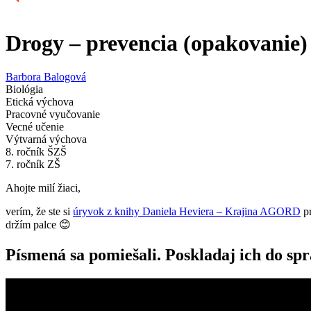
Drogy – prevencia (opakovanie)
Barbora Balogová
Biológia
Etická výchova
Pracovné vyučovanie
Vecné učenie
Výtvarná výchova
8. ročník ŠZŠ
7. ročník ZŠ
Ahojte milí žiaci,
verím, že ste si
úryvok z knihy Daniela Heviera – Krajina AGORD
pr
držím palce 😊
Písmená sa pomiešali. Poskladaj ich do sp