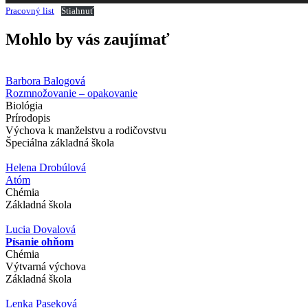
Pracovný list
Stiahnuť
Mohlo by vás zaujímať
Barbora Balogová
Rozmnožovanie – opakovanie
Biológia
Prírodopis
Výchova k manželstvu a rodičovstvu
Špeciálna základná škola
Helena Drobúlová
Atóm
Chémia
Základná škola
Lucia Dovalová
Písanie ohňom
Chémia
Výtvarná výchova
Základná škola
Lenka Paseková