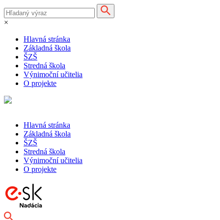
×
Hlavná stránka
Základná škola
ŠZŠ
Stredná škola
Výnimoční učitelia
O projekte
Hlavná stránka
Základná škola
ŠZŠ
Stredná škola
Výnimoční učitelia
O projekte