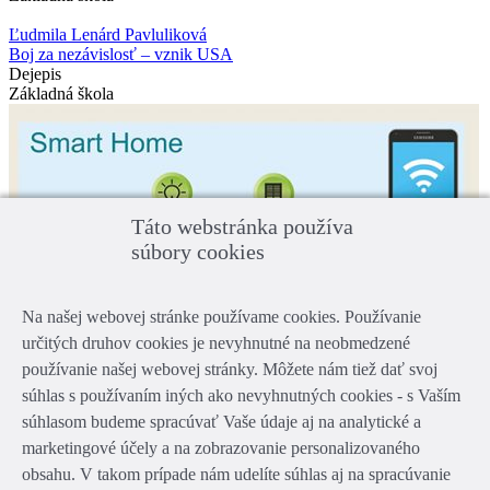
Ľudmila Lenárd Pavluliková
Boj za nezávislosť – vznik USA
Dejepis
Základná škola
Táto webstránka používa
súbory cookies
Na našej webovej stránke používame cookies. Používanie
určitých druhov cookies je nevyhnutné na neobmedzené
používanie našej webovej stránky. Môžete nám tiež dať svoj
súhlas s používaním iných ako nevyhnutných cookies - s Vaším
Daniel Rosiar
súhlasom budeme spracúvať Vaše údaje aj na analytické a
SMART HOME – zariadenia pre inteligentný úsporný dom
marketingové účely a na zobrazovanie personalizovaného
Automatizácia
obsahu. V takom prípade nám udelíte súhlas aj na spracúvanie
Elektronika