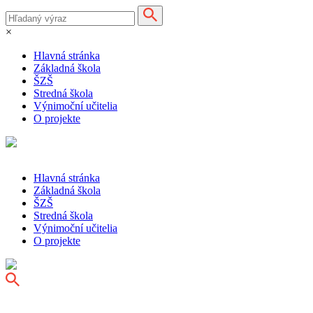
×
Hlavná stránka
Základná škola
ŠZŠ
Stredná škola
Výnimoční učitelia
O projekte
Hlavná stránka
Základná škola
ŠZŠ
Stredná škola
Výnimoční učitelia
O projekte