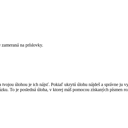
je zameraná na príslovky.
tvojou úlohou je ich nájsť. Pokiaľ ukrytú úlohu nájdeš a správne ju vyr
zku. To je posledná úloha, v ktorej máš pomocou získaných písmen roz