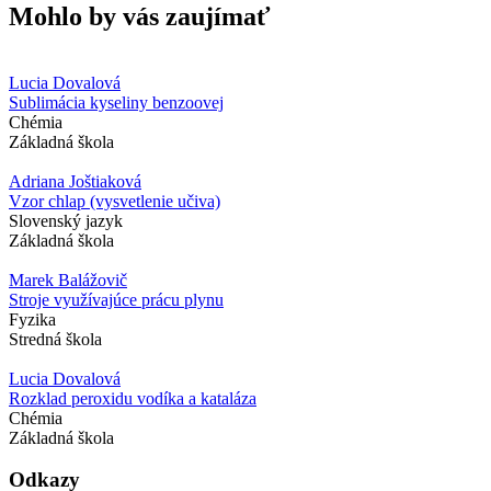
Mohlo by vás zaujímať
Lucia Dovalová
Sublimácia kyseliny benzoovej
Chémia
Základná škola
Adriana Joštiaková
Vzor chlap (vysvetlenie učiva)
Slovenský jazyk
Základná škola
Marek Balážovič
Stroje využívajúce prácu plynu
Fyzika
Stredná škola
Lucia Dovalová
Rozklad peroxidu vodíka a kataláza
Chémia
Základná škola
Odkazy