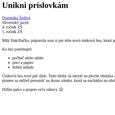
Unikni príslovkám
Dominika Šedivá
Slovenský jazyk
4. ročník ZŠ
5. ročník ZŠ
Milý žiak/žiačka, pripravila som si pre teba novú únikovú hru, ktorá 
Ku hre potrebuješ:
počítač alebo tablet
pero a papier
dobrú náladu
Únikovú hru tvorí päť úloh. Tieto úlohy sú ukryté na ploche obrázka a 
písmen sa môžeš presunúť na ikonu zámku, ktorá sa nachádza na obrá
Držím palce a prajem veľa zábavy 😉