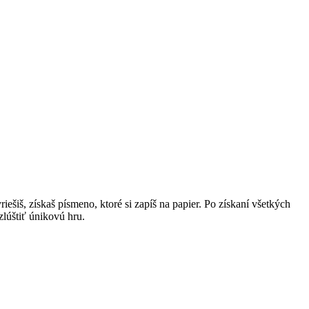
iešiš, získaš písmeno, ktoré si zapíš na papier. Po získaní všetkých
lúštiť únikovú hru.