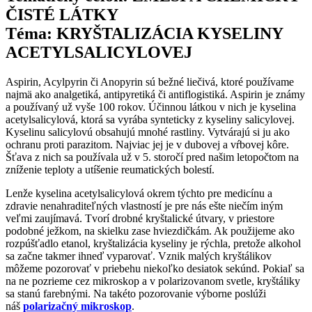
ČISTÉ LÁTKY
Téma: KRYŠTALIZÁCIA KYSELINY
ACETYLSALICYLOVEJ
Aspirin, Acylpyrin či Anopyrin sú bežné liečivá, ktoré používame
najmä ako analgetiká, antipyretiká či antiflogistiká. Aspirin je známy
a používaný už vyše 100 rokov. Účinnou látkou v nich je kyselina
acetylsalicylová, ktorá sa vyrába synteticky z kyseliny salicylovej.
Kyselinu salicylovú obsahujú mnohé rastliny. Vytvárajú si ju ako
ochranu proti parazitom. Najviac jej je v dubovej a vŕbovej kôre.
Šťava z nich sa používala už v 5. storočí pred našim letopočtom na
zníženie teploty a utíšenie reumatických bolestí.
Lenže kyselina acetylsalicylová okrem týchto pre medicínu a
zdravie nenahraditeľných vlastností je pre nás ešte niečím iným
veľmi zaujímavá. Tvorí drobné kryštalické útvary, v priestore
podobné ježkom, na skielku zase hviezdičkám. Ak použijeme ako
rozpúšťadlo etanol, kryštalizácia kyseliny je rýchla, pretože alkohol
sa začne takmer ihneď vyparovať. Vznik malých kryštálikov
môžeme pozorovať v priebehu niekoľko desiatok sekúnd. Pokiaľ sa
na ne pozrieme cez mikroskop a v polarizovanom svetle, kryštáliky
sa stanú farebnými. Na takéto pozorovanie výborne poslúži
náš
polarizačný mikroskop
.