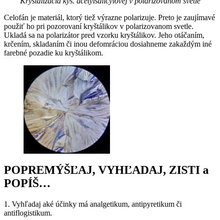
Kryštalizácia kys. acetylsalicylovej v polarizovanom svetle
Celofán je materiál, ktorý tiež výrazne polarizuje. Preto je zaujímavé
použiť ho pri pozorovaní kryštálikov v polarizovanom svetle.
Ukladá sa na polarizátor pred vzorku kryštálikov. Jeho otáčaním,
krčením, skladaním či inou defomráciou dosiahneme zakaždým iné
farebné pozadie ku kryštálikom.
POPREMÝŠĽAJ, VYHĽADAJ, ZISTI a
POPÍŠ…
1. Vyhľadaj aké účinky má analgetikum, antipyretikum či
antiflogistikum.