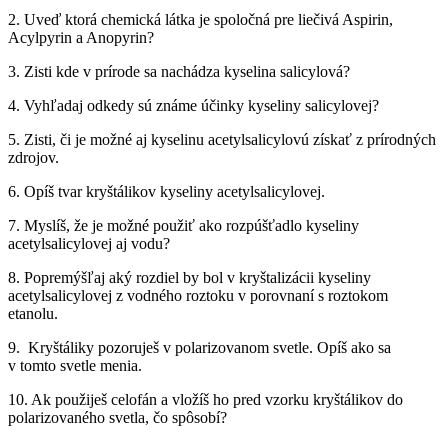
2. Uveď ktorá chemická látka je spoločná pre liečivá Aspirin,
Acylpyrin a Anopyrin?
3. Zisti kde v prírode sa nachádza kyselina salicylová?
4. Vyhľadaj odkedy sú známe účinky kyseliny salicylovej?
5. Zisti, či je možné aj kyselinu acetylsalicylovú získať z prírodných
zdrojov.
6. Opíš tvar kryštálikov kyseliny acetylsalicylovej.
7. Myslíš, že je možné použiť ako rozpúšťadlo kyseliny
acetylsalicylovej aj vodu?
8. Popremýšľaj aký rozdiel by bol v kryštalizácii kyseliny
acetylsalicylovej z vodného roztoku v porovnaní s roztokom
etanolu.
9. Kryštáliky pozoruješ v polarizovanom svetle. Opíš ako sa
v tomto svetle menia.
10. Ak použiješ celofán a vložíš ho pred vzorku kryštálikov do
polarizovaného svetla, čo spôsobí?