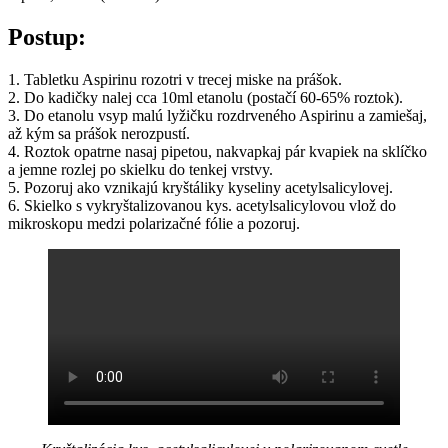
Postup:
1. Tabletku Aspirinu rozotri v trecej miske na prášok.
2. Do kadičky nalej cca 10ml etanolu (postačí 60-65% roztok).
3. Do etanolu vsyp malú lyžičku rozdrveného Aspirinu a zamiešaj,
až kým sa prášok nerozpustí.
4. Roztok opatrne nasaj pipetou, nakvapkaj pár kvapiek na sklíčko
a jemne rozlej po skielku do tenkej vrstvy.
5. Pozoruj ako vznikajú kryštáliky kyseliny acetylsalicylovej.
6. Skielko s vykryštalizovanou kys. acetylsalicylovou vlož do
mikroskopu medzi polarizačné fólie a pozoruj.