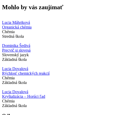
Mohlo by vás zaujímať
Lucia Máhriková
Organická chémia
Chémia
Stredná škola
Dominika Šedivá
Precvič si slovesá
Slovenský jazyk
Základná škola
Lucia Dovalová
Rýchlosť chemických reakcií
Chémia
Základná škola
Lucia Dovalová
Kryštalizácia – Horúci ľad
Chémia
Základná škola