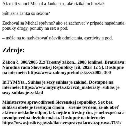
Ak mali v noci Michal a Janka sex, aké riziká im hrozia?
Súhlasila Janka so sexom?
Zachoval sa Michal správne? ako sa zachovať v prípade napadnutia,
ponuky drogy, ponuky na sex a pod.
– môže na to nadväzovať nácvik odmietania, asertivity a pod.
Zdroje:
Zákon č. 300/2005 Z.z Trestný zákon., 2008 [online]. Bratislava:
Národná rada Slovenskej Republiky [cit. 2023-12-5]. Dostupné
na internete: https://www.zakonypreludi.sk/zz/2005- 300
InTYMYta., Súhlas je sexy súhlas je základ. Dostupné na
internete: https://www.intymyta.sk/?vzd_materialy=suhlas-je-
sexy-suhlas-je-zaklad
Ministerstvo spravodlivosti Slovenskej republiky. Sex bez
súhlasu obete je trestným činom – šírenie tvrdení, že ak obeť
aktívne nekladie odpor, tak nejde o trestný čin, je nebezpečná a
nezodpovedná dezinformácia. Dostupné na internete:
https://www.justice.gov.sk/tlacovespravy/tlacova-sprava-3781/