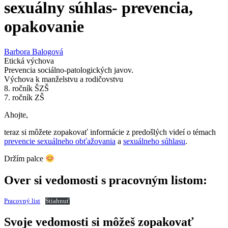
sexuálny súhlas- prevencia,
opakovanie
Barbora Balogová
Etická výchova
Prevencia sociálno-patologických javov.
Výchova k manželstvu a rodičovstvu
8. ročník ŠZŠ
7. ročník ZŠ
Ahojte,
teraz si môžete zopakovať informácie z predošlých videí o témach
prevencie sexuálneho obťažovania
a
sexuálneho súhlasu
.
Držím palce
Over si vedomosti s pracovným listom:
Pracovný list
Stiahnuť
Svoje vedomosti si môžeš zopakovať