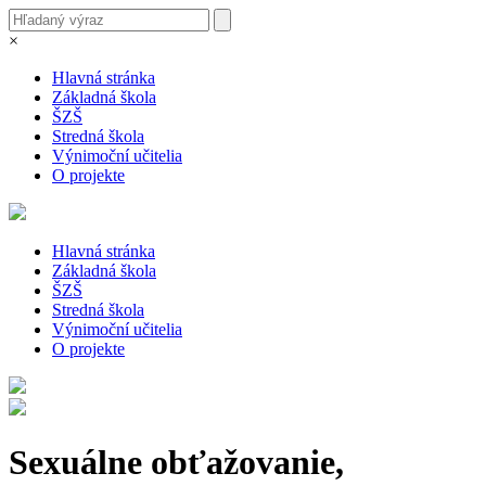
×
Hlavná stránka
Základná škola
ŠZŠ
Stredná škola
Výnimoční učitelia
O projekte
Hlavná stránka
Základná škola
ŠZŠ
Stredná škola
Výnimoční učitelia
O projekte
Sexuálne obťažovanie,