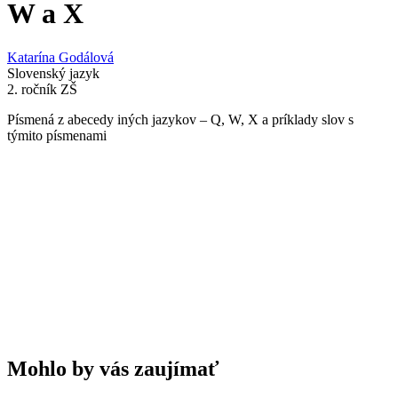
W a X
Katarína Godálová
Slovenský jazyk
2. ročník ZŠ
Písmená z abecedy iných jazykov – Q, W, X a príklady slov s
týmito písmenami
Mohlo by vás zaujímať