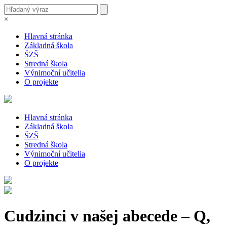
×
Hlavná stránka
Základná škola
ŠZŠ
Stredná škola
Výnimoční učitelia
O projekte
Hlavná stránka
Základná škola
ŠZŠ
Stredná škola
Výnimoční učitelia
O projekte
Cudzinci v našej abecede – Q,