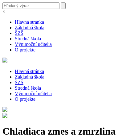
×
Hlavná stránka
Základná škola
ŠZŠ
Stredná škola
Výnimoční učitelia
O projekte
Hlavná stránka
Základná škola
ŠZŠ
Stredná škola
Výnimoční učitelia
O projekte
Chladiaca zmes a zmrzlina