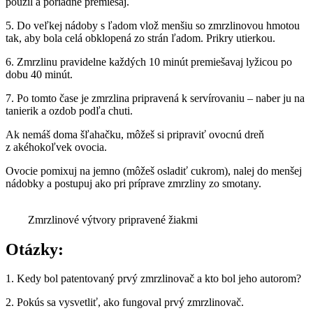
použil a poriadne premiešaj.
5. Do veľkej nádoby s ľadom vlož menšiu so zmrzlinovou hmotou
tak, aby bola celá obklopená zo strán ľadom. Prikry utierkou.
6. Zmrzlinu pravidelne každých 10 minút premiešavaj lyžicou po
dobu 40 minút.
7. Po tomto čase je zmrzlina pripravená k servírovaniu – naber ju na
tanierik a ozdob podľa chuti.
Ak nemáš doma šľahačku, môžeš si pripraviť ovocnú dreň
z akéhokoľvek ovocia.
Ovocie pomixuj na jemno (môžeš osladiť cukrom), nalej do menšej
nádobky a postupuj ako pri príprave zmrzliny zo smotany.
Zmrzlinové výtvory pripravené žiakmi
Otázky:
1. Kedy bol patentovaný prvý zmrzlinovač a kto bol jeho autorom?
2. Pokús sa vysvetliť, ako fungoval prvý zmrzlinovač.