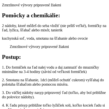
Zmrzlinové výtvory pripravené žiakmi
Pomôcky a chemikálie:
2 nádoby, ktoré môžeš do seba vložiť (nie príliš veľké), formičky na
ľad, lyžica, šľahač alebo mixér, tanierik
kuchynská soľ, voda, smotana na šľahanie alebo ovocie
Zmrzlinové výtvory pripravené žiakmi
Postup:
1. Do formičiek na ľad nalej vodu a daj zamraziť do mrazničky
minimálne na 3-4 hodiny (závisí od veľkosti formičiek)
2. Smotanu na šľahanie, 1dcl (môžeš ochutiť cukrom) vyšľahaj do
polotuha šľahačom alebo pomocou mixéra.
3. Do väčšej nádoby nasyp pripravený ľad (toľko, aby bol približne
do polovice nádoby).
4. K ľadu prisyp približne toľko lyžičiek soli, koľko kociek ľadu si