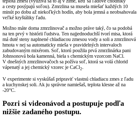
teplota zmesi (využíva sa to aj v zime, keď sa ľadové chodníky
a cesty posýpajú soľou). Zmrzlina sa musela miešať každých 10
minút po dobu až niekoľkých hodín, aby bola jemná a neobsahovala
veľké kryštáliky ľadu.
Možno máte doma zmrzlinovač a možno práve taký, čo sa podobá
na ten prvý v histórii ľudstva. Ten najjednoduchší tvorí misa, ktorá
má duté steny naplnené chladiacou zmesou vody a soli a zmrzlinová
hmota v nej sa automaticky mieša v pravidelných intervaloch
zabudovaným mixérom. Soľ, ktorú použila prvá zmrzlinárka pani
Johnsonová bola kamenná, biela s chemickým vzorcom NaCl.
V dnešných zmrzlinovačoch sa požíva soľ, ktorá sa volá chlorid
vápenatý a jej chemický vzorec je CaCl
.
2
V experimente si vyskúšaš pripraviť vlastnú chladiacu zmes z ľadu
a kuchynskej soli. Ak ju správne namiešaš, teplota klesne až na
-20°C.
Pozri si videonávod a postupuje podľa
nižšie zadaného postupu.