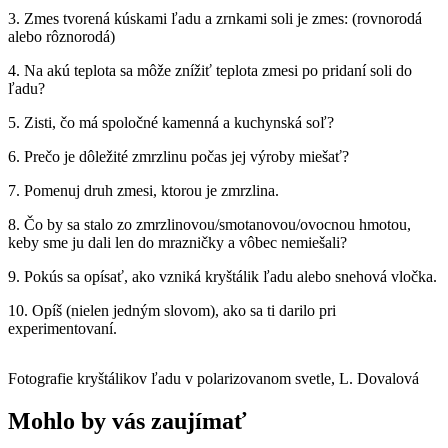
3. Zmes tvorená kúskami ľadu a zrnkami soli je zmes: (rovnorodá
alebo rôznorodá)
4. Na akú teplota sa môže znížiť teplota zmesi po pridaní soli do
ľadu?
5. Zisti, čo má spoločné kamenná a kuchynská soľ?
6. Prečo je dôležité zmrzlinu počas jej výroby miešať?
7. Pomenuj druh zmesi, ktorou je zmrzlina.
8. Čo by sa stalo zo zmrzlinovou/smotanovou/ovocnou hmotou,
keby sme ju dali len do mrazničky a vôbec nemiešali?
9. Pokús sa opísať, ako vzniká kryštálik ľadu alebo snehová vločka.
10. Opíš (nielen jedným slovom), ako sa ti darilo pri
experimentovaní.
Fotografie kryštálikov ľadu v polarizovanom svetle, L. Dovalová
Mohlo by vás zaujímať