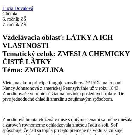
Lucia Dovalová
Chémia
6. ročník ZŠ
7. ročník ZŠ
Vzdelávacia oblasť: LÁTKY A ICH
VLASTNOSTI
Tematický celok: ZMESI A CHEMICKY
ČISTÉ LÁTKY
Téma: ZMRZLINA
Viete, na akom princípe funguje zmrzlinovač? Prišla na to pani
Nancy Johnsonová z americkej Pennsylvánie už v roku 1843.
Zmrzlinovače veru nie sú žiadna novinka posledných rokov. Tie
prvé jednoduché chladili zmrzlinu zaujímavým spôsobom.
Zmrzlinová hmota vložená v mise s dutými stenami sa ručne miešala
a zároveň rovnomerne ochladzovala zmesou ľadu a soli. Soľ
spôsobuje, že ľad sa topí a pri tejto premene na vodu sa znižuje