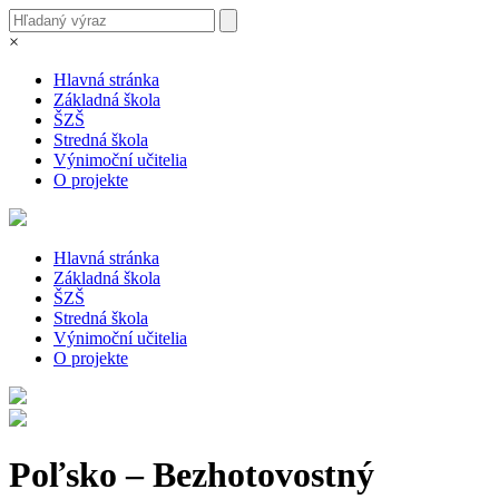
×
Hlavná stránka
Základná škola
ŠZŠ
Stredná škola
Výnimoční učitelia
O projekte
Hlavná stránka
Základná škola
ŠZŠ
Stredná škola
Výnimoční učitelia
O projekte
Poľsko – Bezhotovostný