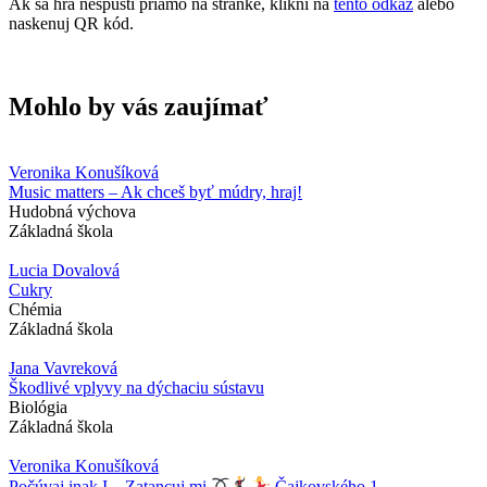
Ak sa hra nespustí priamo na stránke, klikni na
tento odkaz
alebo
naskenuj QR kód.
Mohlo by vás zaujímať
Veronika Konušíková
Music matters – Ak chceš byť múdry, hraj!
Hudobná výchova
Základná škola
Lucia Dovalová
Cukry
Chémia
Základná škola
Jana Vavreková
Škodlivé vplyvy na dýchaciu sústavu
Biológia
Základná škola
Veronika Konušíková
Počúvaj inak I – Zatancuj mi
Čajkovského 1