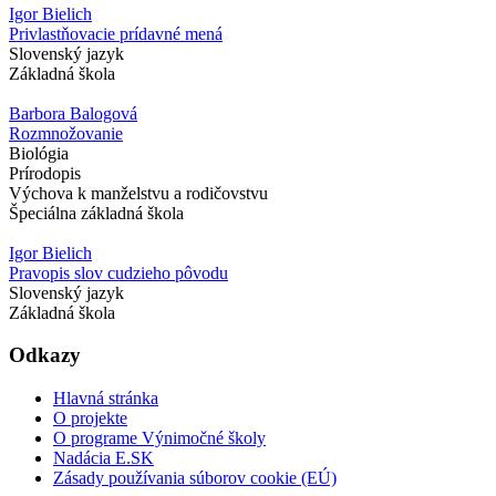
Igor Bielich
Privlastňovacie prídavné mená
Slovenský jazyk
Základná škola
Barbora Balogová
Rozmnožovanie
Biológia
Prírodopis
Výchova k manželstvu a rodičovstvu
Špeciálna základná škola
Igor Bielich
Pravopis slov cudzieho pôvodu
Slovenský jazyk
Základná škola
Odkazy
Hlavná stránka
O projekte
O programe Výnimočné školy
Nadácia E.SK
Zásady používania súborov cookie (EÚ)