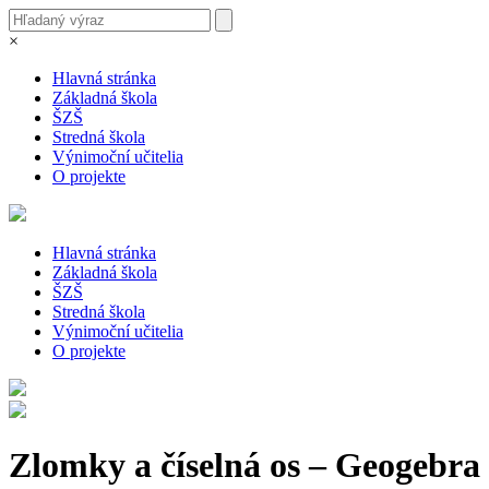
×
Hlavná stránka
Základná škola
ŠZŠ
Stredná škola
Výnimoční učitelia
O projekte
Hlavná stránka
Základná škola
ŠZŠ
Stredná škola
Výnimoční učitelia
O projekte
Zlomky a číselná os – Geogebra