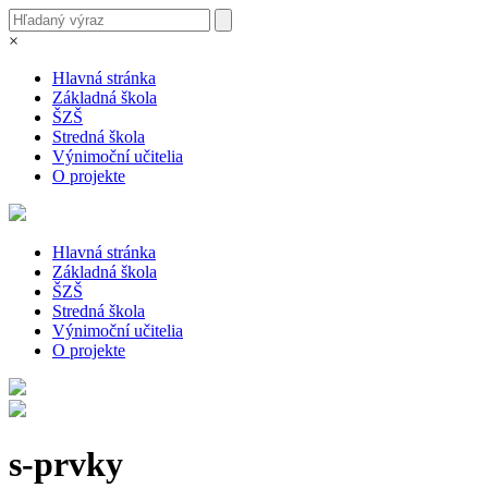
×
Hlavná stránka
Základná škola
ŠZŠ
Stredná škola
Výnimoční učitelia
O projekte
Hlavná stránka
Základná škola
ŠZŠ
Stredná škola
Výnimoční učitelia
O projekte
s-prvky